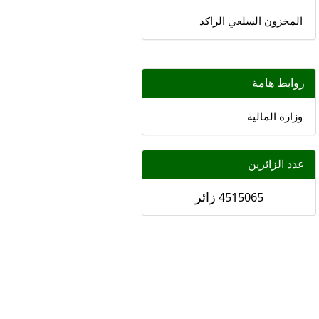
المخزون السلعي الراكد
روابط هامة
وزارة المالية
عدد الزائرين
زائر
4515065