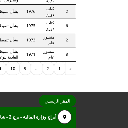
كتاب
2
1976
بشأن تنميط
دوري
كتاب
6
1975
بشأن تنميط
دوري
منشور
2
1973
بشأن تنميط
عام
منشور
بشأن تنميط ا
1971
8
عام
العادية بنوعي
1
10
9
...
2
1
«
المقر الرئيسي
أبراج وزارة المالية - برج 2 - شارع امتداد رمسيس - مدينة نصر الرقم البريدي 11635 العباسية - القاهرة