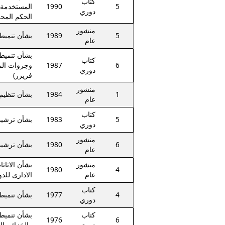
كتاب
5
1990
المستخدمة 
دوري
الحكم المحل
منشور
5
1989
بشأن تنميط
عام
بشأن تنميط 
كتاب
6
1987
وجروات المي
دوري
فريزر)
منشور
1
1984
بشأن تنظيم 
عام
كتاب
5
1983
بشأن ترشيد 
دوري
منشور
6
1980
بشأن ترشيد 
عام
منشور
بشأن الاثاث
1980
4
عام
الادارى للد
كتاب
4
1977
بشأن تنميط 
دوري
كتاب
بشأن تنميط 
1976
6
دوري
والخزائن ال