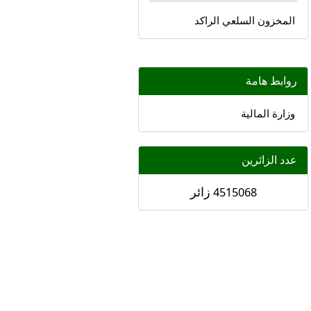
المخزون السلعي الراكد
روابط هامة
وزارة المالية
عدد الزائرين
زائر
4515068