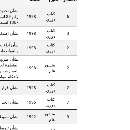
بشأن تحديد ب
كتاب
1998
6
دوري
1367 لسنة 1998
كتاب
3
1998
بشأن اصدار 
دوري
كتاب
شأن اداء ب
1998
2
دوري
والمواصفات 
بشأن ضرورة 
منشور
المنظمة لعم
1998
2
عام
الممارسه و ا
لاحكام مواد القان
كتاب
2
1998
بشأن قرار وزير ال
دوري
كتاب
7
1995
بشأن الحد م
دوري
منشور
5
1992
بشأن تنميط 
عام
بشأن تنميط 