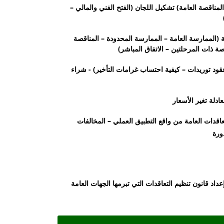
لمناقصة العامة) تشكيل اللجان (الفتح الفني والمالي –
)
ة (الممارسة العامة – الممارسة المحدودة – المناقصة
صة ذات المرحلتين – الاتفاق المباشر)
اليوم السابع: العقود النموذجية (تنفيذ عقود توريدات – كيفية احتساب غرامات التأخير) - شراء
عادلة تغير الأسعار
لتعاقدات العامة من واقع التطبيق العملي – المخالفات
داد قانون تنظيم التعاقدات التي تبرمها الجهات العامة