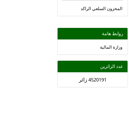
المخزون السلعي الراكد
روابط هامة
وزارة المالية
عدد الزائرين
زائر
4520191