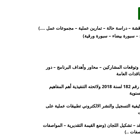
قشة – دراسة حالة – تمارين عملية – مجموعات عمل ....)
 – سبورة بيضاء – سبورة ورقية)
بية وتوقعات المشاركين – محاور وأهداف البرنامج – دور
عاقدات العامة
اليوم الثاني: نبذة عن قانون التعاقدات رقم 182 لسنة 2018 ولائحته التنفيذية أهم المفاهيم
لسنوية
اليوم الثالث: بوابة التعاقدات العامة وكيفية التسجيل والنشر الالكتروني تطبيقات عملية على
ت
عاقد – تشكيل اللجان (وضع القيمة التقديرية – المواصفات
صفات ..)