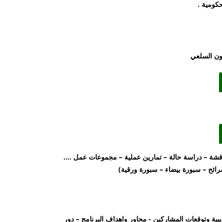
حكومية .
أساليب تدريبية متنوعة (محاضرة– مناقشة – دراسة حالة – تمارين عملية – مجموعات عمل ....
دريبية وتوقعات المشاركين - محاور واهداف البرنامج – دور