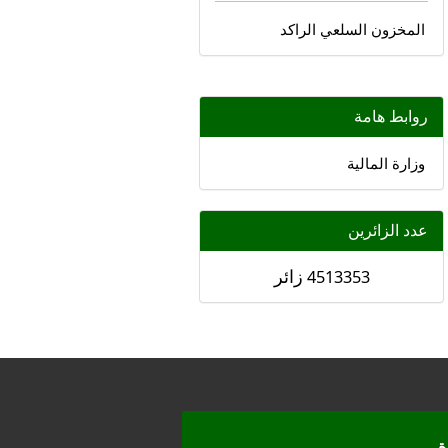
المخزون السلعي الراكد
روابط هامة
وزارة المالية
عدد الزائرين
زائر
4513353