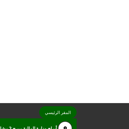
المقر الرئيسي
أبراج وزارة المالية - برج 2 - شارع امتداد رمسيس - مدينة نصر الرقم البريدي 11635 العباسية - القاهرة